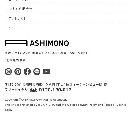
おすすめ組合せ
アウトレット
Ajim
ASHIMONO
生地サンプル
高級デザインソファ・家具のインターネット通販｜ASHIMONO
カタログ
全国送料無料
リペア/お手入れ
おしらせ
〒850-0961 長崎県長崎市小ケ倉町3丁目466-3 オーシャンビュー柳1階
マガジン
0120-190-017
フリーダイヤル
ユーザーコーディネート
Copyright ⓒ ASHIMONO All Rights Reserved.
ASHIMONOについて
This site is protected by reCAPTCHA and the Google
Privacy Policy
and
Terms of Service
apply.
お問い合わせ
ショッピングガイド
カートを見る