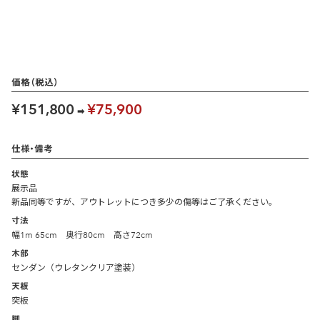
価格（税込）
¥151,800
¥75,900
➡
仕様・備考
状態
展示品
新品同等ですが、アウトレットにつき多少の傷等はご了承ください。
寸法
幅1m 65cm 奥行80cm 高さ72cm
木部
センダン（ウレタンクリア塗装）
天板
突板
脚