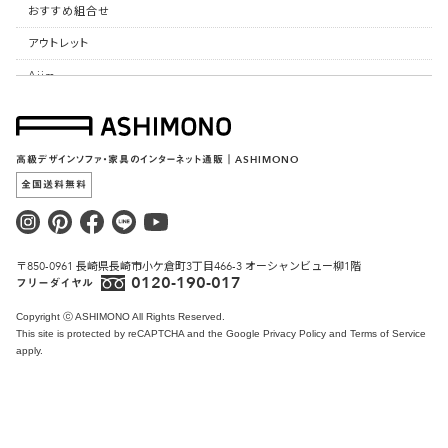
おすすめ組合せ
アウトレット
Ajim
ASHIMONO
生地サンプル
高級デザインソファ・家具のインターネット通販｜ASHIMONO
カタログ
全国送料無料
リペア/お手入れ
おしらせ
〒850-0961 長崎県長崎市小ケ倉町3丁目466-3 オーシャンビュー柳1階
マガジン
0120-190-017
フリーダイヤル
ユーザーコーディネート
Copyright ⓒ ASHIMONO All Rights Reserved.
ASHIMONOについて
This site is protected by reCAPTCHA and the Google
Privacy Policy
and
Terms of Service
apply.
お問い合わせ
ショッピングガイド
カートを見る