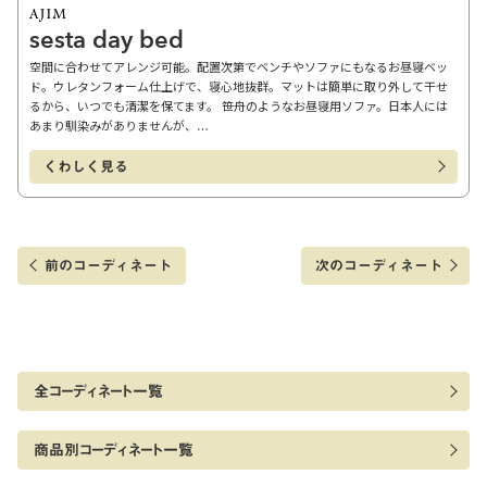
sesta day bed
空間に合わせてアレンジ可能。配置次第でベンチやソファにもなるお昼寝ベッ
ド。ウレタンフォーム仕上げで、寝心地抜群。マットは簡単に取り外して干せ
るから、いつでも清潔を保てます。 笹舟のようなお昼寝用ソファ。日本人には
あまり馴染みがありませんが、…
くわしく見る
前のコーディネート
次のコーディネート
全コーディネート一覧
商品別コーディネート一覧