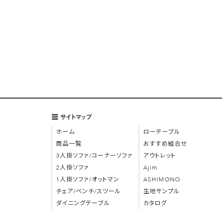
メールアドレス
必須
お電話番号
郵便番号
サイトマップ
ご住所
ホーム
ローテーブル
商品一覧
おすすめ組合せ
3人掛ソファ/コーナーソファ
アウトレット
会社名（法人の方）
2人掛ソファ
Ajim
1人掛ソファ/オットマン
ASHIMONO
チェア/ベンチ/スツール
生地サンプル
住居タイプ
ダイニングテーブル
カタログ