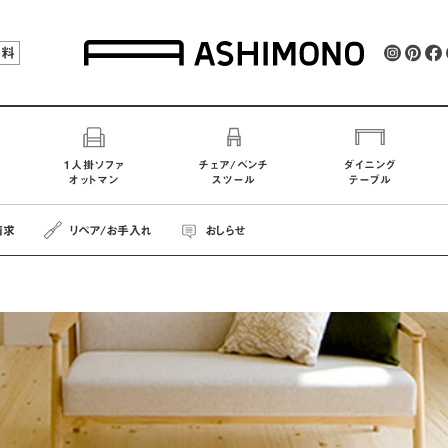
無料
1人掛ソファ
チェア/ベンチ
ダイニング
オットマン
スツール
テーブル
請求
リペア
/お手入れ
おしらせ