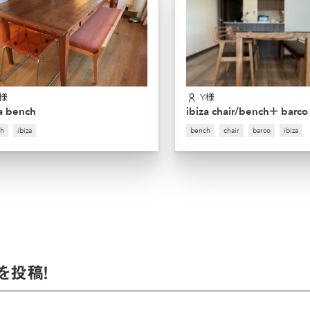
F様
Y様
za bench
ibiza chair/bench＋ barco
h
ibiza
bench
chair
barco
ibiza
を投稿！