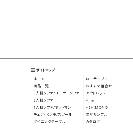
メールアドレス
必須
お電話番号
郵便番号
サイトマップ
ホーム
ローテーブル
ご住所
商品一覧
おすすめ組合せ
3人掛ソファ/コーナーソファ
アウトレット
2人掛ソファ
Ajim
1人掛ソファ/オットマン
ASHIMONO
会社名（法人の方）
チェア/ベンチ/スツール
生地サンプル
ダイニングテーブル
カタログ
住居タイプ