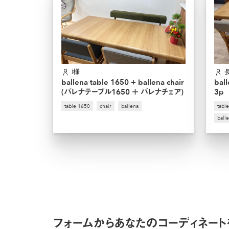
I様
ballena table 1650 + ballena chair
bal
(バレナテーブル1650 ＋ バレナチェア)
3p
table 1650
chair
ballena
tabl
ball
フォームからあなたのコーディネート