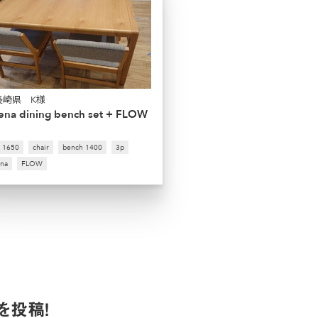
長崎県 K様
lena dining bench set + FLOW
e 1650
chair
bench 1400
3p
ena
FLOW
を投稿！