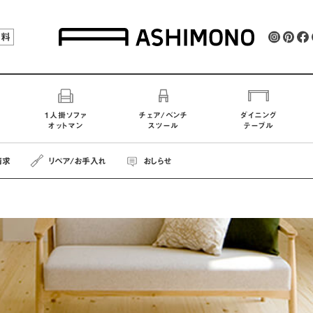
無料
1人掛ソファ
チェア/ベンチ
ダイニング
オットマン
スツール
テーブル
請求
リペア
/お手入れ
おしらせ