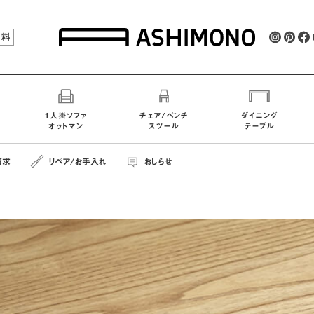
無料
1人掛ソファ
チェア/ベンチ
ダイニング
オットマン
スツール
テーブル
請求
リペア
/お手入れ
おしらせ