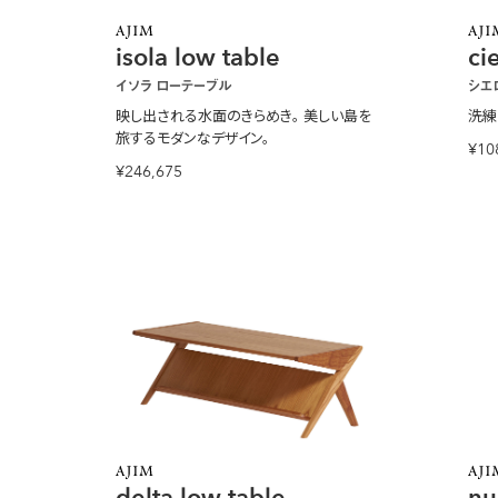
isola low table
ci
イソラ ローテーブル
シエ
映し出される水面のきらめき。
美しい島を
洗練
旅するモダンなデザイン。
¥10
¥246,675
delta low table
nu