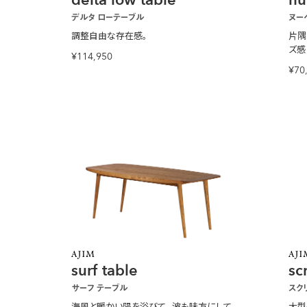
デルタ ローテーブル
ヌー
調整自由な存在感。
片隅
ズ感
¥114,950
¥70
surf table
sc
サーフ テーブル
スク
海風と暖かい陽を浴びて、
波も味方にして
大型