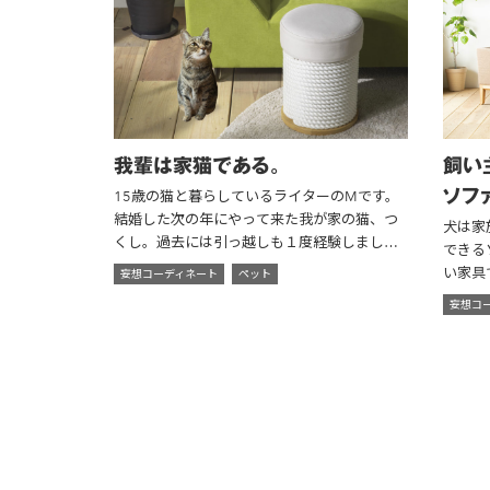
我輩は家猫である。
飼い
ソフ
15歳の猫と暮らしているライターのMです。
結婚した次の年にやって来た我が家の猫、つ
犬は家
くし。過去には引っ越しも１度経験しまし
できる
た。白い毛も増え、動きもゆっくりになり、
い家具
妄想コーディネート
ペット
おばあちゃん猫らしい日々を送っています。
そんな
妄想コ
おうち時間とSTAY HOMEに思った...
は、ど
ワと日
送...