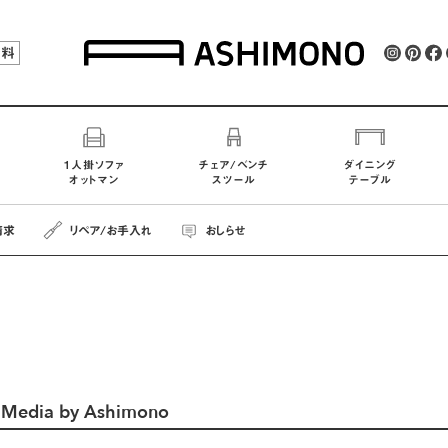
無料
1人掛ソファ
チェア/ベンチ
ダイニング
オットマン
スツール
テーブル
請求
リペア
/お手入れ
おしらせ
le Media by Ashimono