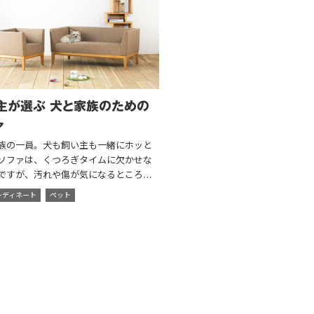
主が選ぶ 犬と家族のための
ァ
族の一員。犬も飼い主も一緒にホッと
ソファは、くつろぎタイムに欠かせな
ですが、汚れや傷が気になるところ。
心配を少しでも解消できるソファと
ーディネート
ペット
んなソファなのか？ やんちゃなチワ
々格闘しつつ、ソファの買い替えを見