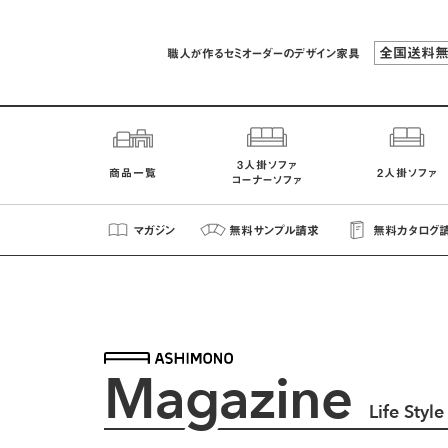
全国送料
職人が作るセミオーダーのデザイン家具
3人掛ソファ
商品一覧
2人掛ソファ
コーナーソファ
マガジン
無料
サンプル
請求
無料
カタログ
Magazine
Life Sty